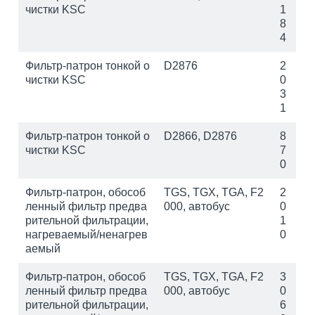
чистки KSC
1
8
4
Фильтр-патрон тонкой о
D2876
2
чистки KSC
0
3
1
Фильтр-патрон тонкой о
D2866, D2876
8
чистки KSC
7
0
Фильтр-патрон, обособ
TGS, TGX, TGA, F2
2
ленный фильтр предва
000, автобус
0
рительной фильтрации,
1
нагреваемый/ненагрев
0
аемый
Фильтр-патрон, обособ
TGS, TGX, TGA, F2
3
ленный фильтр предва
000, автобус
0
рительной фильтрации,
6