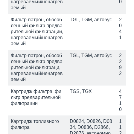
нагреваемый/ненагрев
0
аемый
Фильтр-патрон, обособ
TGL, TGM, автобус
2
ленный фильтр предва
0
рительной фильтрации,
4
нагреваемый/ненагрев
1
аемый
Фильтр-патрон, обособ
TGL, TGM, автобус
2
ленный фильтр предва
2
рительной фильтраци,
9
нагреваемый/ненагрев
2
аемый
Картридж фильтра, фи
TGS, TGX
4
льтр предварительной
7
фильтрации
1
0
Картридж топливного
D0824, D0826, D08
1
фильтра
34, D0836, D2866,
1
D2876, автономно
2