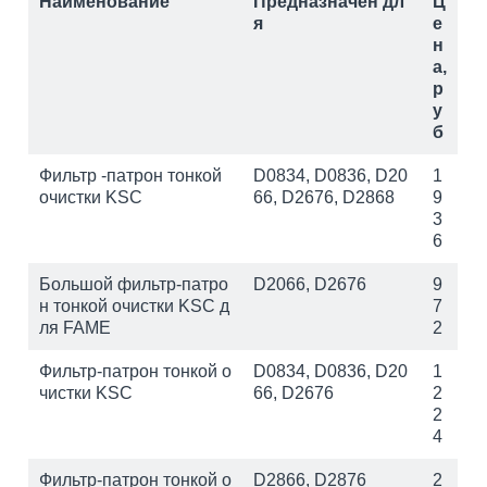
Наименование
Предназначен дл
Ц
я
е
н
а,
р
у
б
Фильтр -патрон тонкой
D0834, D0836, D20
1
очистки KSC
66, D2676, D2868
9
3
6
Большой фильтр-патро
D2066, D2676
9
н тонкой очистки KSC д
7
ля FAME
2
Фильтр-патрон тонкой о
D0834, D0836, D20
1
чистки KSC
66, D2676
2
2
4
Фильтр-патрон тонкой о
D2866, D2876
2